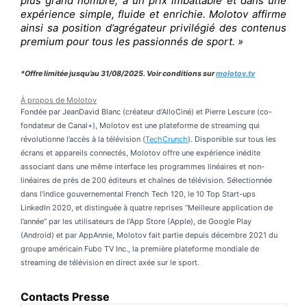
plus grand nombre, à un prix imbattable et dans une
expérience simple, fluide et enrichie. Molotov affirme
ainsi sa position d’agrégateur privilégié des contenus
premium pour tous les passionnés de sport. »
*Offre limitée jusqu’au 31/08/2025. Voir conditions sur
molotov.tv
À propos de
Molotov
Fondée par JeanDavid Blanc (créateur d’AlloCiné) et Pierre Lescure (co-
fondateur de Canal+), Molotov est une plateforme de streaming qui
révolutionne l’accès à la télévision (
TechCrunch
). Disponible sur tous les
écrans et appareils connectés, Molotov offre une expérience inédite
associant dans une même interface les programmes linéaires et non-
linéaires de près de 200 éditeurs et chaînes de télévision. Sélectionnée
dans l’indice gouvernemental French Tech 120, le 10 Top Start-ups
LinkedIn 2020, et distinguée à quatre reprises ‘‘Meilleure application de
l’année’’ par les utilisateurs de l’App Store (Apple), de Google Play
(Android) et par AppAnnie, Molotov fait partie depuis décembre 2021 du
groupe américain Fubo TV Inc., la première plateforme mondiale de
streaming de télévision en direct axée sur le sport.
Contacts Presse