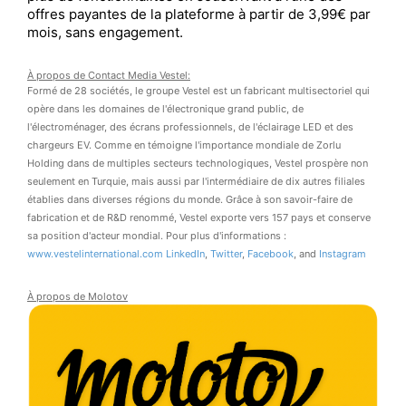
offres payantes de la plateforme à partir de 3,99€ par
mois, sans engagement.
À propos de
Contact Media Vestel:
Formé de 28 sociétés, le groupe Vestel est un fabricant multisectoriel qui
opère dans les domaines de l'électronique grand public, de
l'électroménager, des écrans professionnels, de l'éclairage LED et des
chargeurs EV. Comme en témoigne l'importance mondiale de Zorlu
Holding dans de multiples secteurs technologiques, Vestel prospère non
seulement en Turquie, mais aussi par l'intermédiaire de dix autres filiales
établies dans diverses régions du monde. Grâce à son savoir-faire de
fabrication et de R&D renommé, Vestel exporte vers 157 pays et conserve
sa position d'acteur mondial. Pour plus d'informations :
www.vestelinternational.com
LinkedIn
,
Twitter
,
Facebook
, and
Instagram
À propos de
Molotov