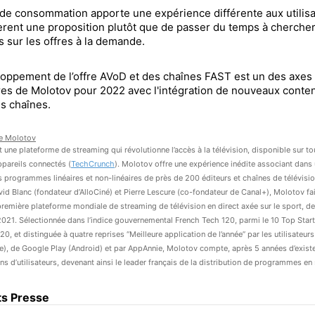
de consommation apporte une expérience différente aux utilis
èrent une proposition plutôt que de passer du temps à cherche
 sur les offres à la demande.
oppement de l’offre AVoD et des chaînes FAST est un des axes
ires de Molotov pour 2022 avec l'intégration de nouveaux conte
s chaînes.
e
Molotov
 une plateforme de streaming qui révolutionne l’accès à la télévision, disponible sur to
ppareils connectés (
TechCrunch
). Molotov offre une expérience inédite associant dan
es programmes linéaires et non-linéaires de près de 200 éditeurs et chaînes de télévisi
id Blanc (fondateur d’AlloCiné) et Pierre Lescure (co-fondateur de Canal+), Molotov fai
première plateforme mondiale de streaming de télévision en direct axée sur le sport, d
21. Sélectionnée dans l’indice gouvernemental French Tech 120, parmi le 10 Top Star
0, et distinguée à quatre reprises ‘‘Meilleure application de l’année’’ par les utilisateurs
e), de Google Play (Android) et par AppAnnie, Molotov compte, après 5 années d’exist
ons d’utilisateurs, devenant ainsi le leader français de la distribution de programmes en
ts Presse