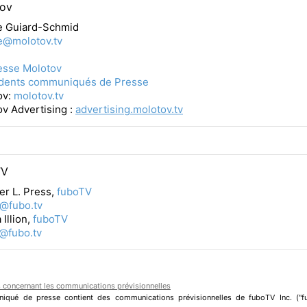
ov
ie
Guiard-Schmid
e@molotov.tv
esse Molotov
dents communiqués de Presse
ov:
molotov.tv
v Advertising :
advertising.molotov.tv
TV
er L. Press,
fuboTV
s@fubo.tv
 Illion,
fuboTV
n@fubo.tv
 concernant les communications prévisionnelles
qué de presse contient des communications prévisionnelles de fuboTV Inc. ("f