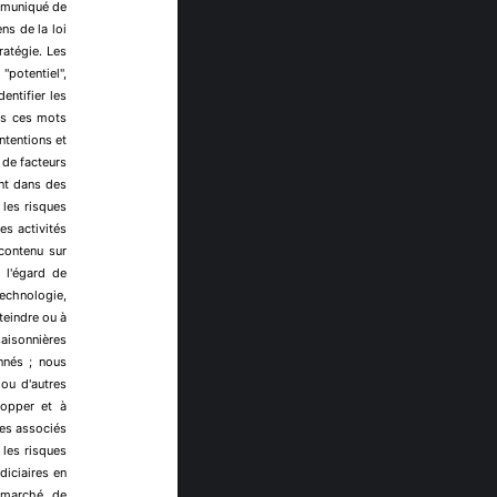
ommuniqué de
ns de la loi
ratégie. Les
 "potentiel",
entifier les
pas ces mots
ntentions et
 de facteurs
ent dans des
 les risques
es activités
 contenu sur
 l'égard de
technologie,
tteindre ou à
 saisonnières
onnés ; nous
ou d'autres
lopper et à
xes associés
; les risques
diciaires en
u marché, de