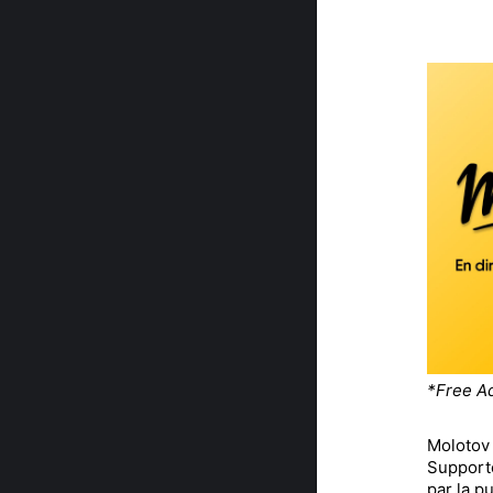
*Free A
Molotov
Supporte
par la p