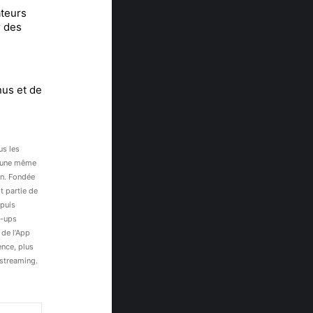
ateurs
r des
nus et de
us les
s une même
on. Fondée
t partie de
epuis
t-ups
 de l’App
ence, plus
 streaming.