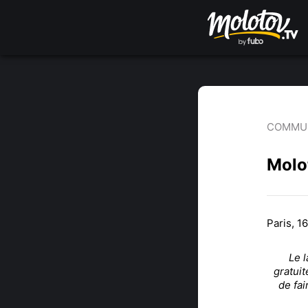
COMMUN
Molo
Paris, 1
Le 
gratuit
de fai