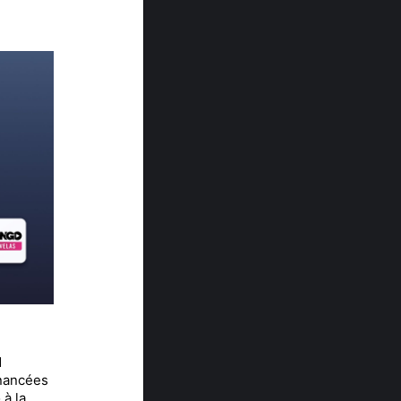
d
inancées
 à la