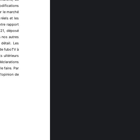
odifications
ur le marché
réels et les
tre rapport
2021, déposé
 nos autres
détail. Les
 de fuboTV à
 ultérieurs
éclarations
e faire. Par
'opinion de