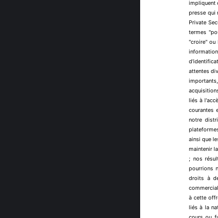
impliquent 
presse qui 
Private Sec
termes "pour
"croire" ou
information
d'identific
attentes di
importants,
acquisition
liés à l'ac
courantes e
notre dist
plateformes
ainsi que le
maintenir la
; nos résul
pourrions 
droits à d
commerciali
à cette offr
liés à la n
cours ou fu