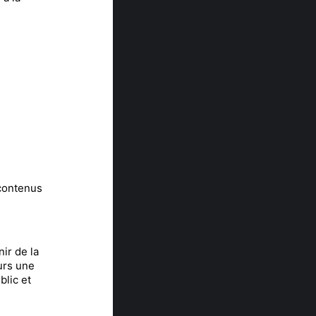
 contenus
ir de la
urs une
blic et