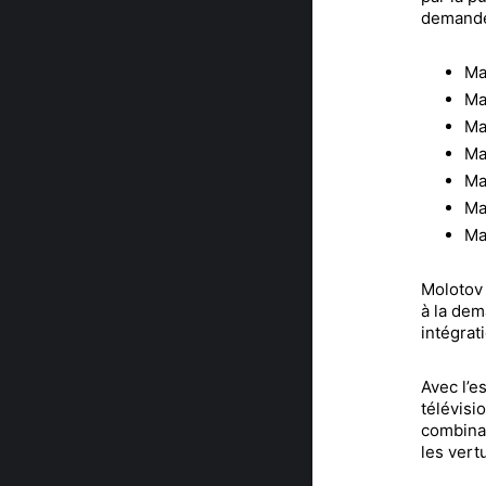
demande 
Ma
Ma
Ma
Ma
Ma
Ma
Ma
Molotov 
à la dem
intégrat
Avec l’e
télévisi
combinai
les vert