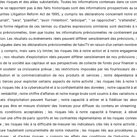
des risques et des aléas substantiels. Toutes les informations contenues dans ce c
ne se rapportent pas à des faits historiques sont des informations prospectives au se
urities Litigation Reform Act de 1995, y compris les déclarations concernant notre st
rait", "sera", "planifier", "avoir l'intention", "anticiper", " se rapprocher", "s'attendre",
 la forme négative de ces termes ou d'autres expressions similaires sont destinés à id
s prévisionnelles, bien que toutes les informations prévisionnelles ne contiennent 
ation. Les résultats ou événements réels peuvent différer sensiblement des prévisions, i
vulguées dans les déclarations prévisionnelles de fuboTV en raison d'un certain nombre
 y compris, mais sans s'y limiter, les risques liés à notre action et à notre engagem
s ; nos résultats d'exploitation réels peuvent différer sensiblement de nos prévisions ;
cès de la société aux capitaux et aux perspectives de collecte de fonds pour financer s
t soutenir sa croissance prévue ; les restrictions imposées par les fournisseurs de
ribution et la commercialisation de nos produits et services ; notre dépendance à
 tierces pour exploiter certains aspects de notre activité ; les risques liés à notre 
s risques liés à la cybersécurité et à la confidentialité des données ; notre capacité à a
 rentabilité ; notre chiffre d'affaires et notre marge brute sont soumis à des variations
tats d'exploitation peuvent fluctuer ; notre capacité à attirer et à fidéliser les ab
ne pas être en mesure d'obtenir des licences pour diffuser du contenu en streaming 
es conditions acceptables ; les risques liés à notre capacité à financer, à déve
ser une offre de paris sportifs et les contraintes réglementaires et les risques conne
e ; les risques liés à la difficulté de mesurer les indicateurs clés liés à notre activité 
ature hautement concurrentielle de notre industrie ; les risques liés aux procédures ju
tures ; et d'autres risques, y compris les effets des conditions de l'industrie, d