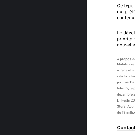
Ce type 
qui préf
contenus
Le dével
priorita
nouvelle
À propos d
Molotov est
écrans et a
interface l
par JeanDav
fuboTV, la 
décembre 20
LinkedIn 202
Store (Appl
de 19 milli
Contac