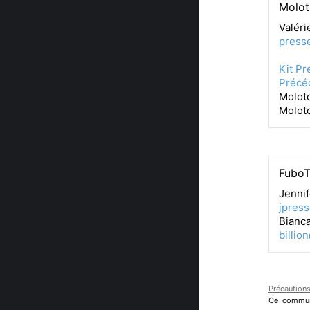
Molot
Valér
press
Kit Pr
Précé
Molot
Moloto
Fubo
Jennif
jpres
Bianca
billio
Précautions
Ce communi