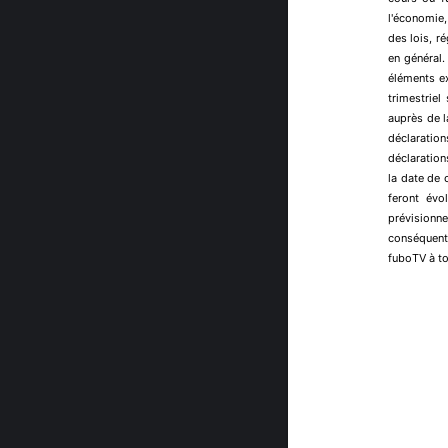
l'économie,
des lois, r
en général.
éléments e
trimestriel
auprès de 
déclaratio
déclaration
la date de
feront évo
prévisionne
conséquent
fuboTV à to