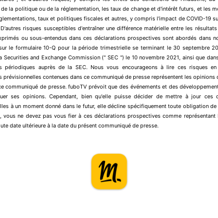
 de la politique ou de la réglementation, les taux de change et d'intérêt futurs, et les m
églementations, taux et politiques fiscales et autres, y compris l'impact de COVID-19 s
 D'autres risques susceptibles d'entraîner une différence matérielle entre les résultats 
xprimés ou sous-entendus dans ces déclarations prospectives sont abordés dans no
 sur le formulaire 10-Q pour la période trimestrielle se terminant le 30 septembre 
la Securities and Exchange Commission (" SEC ") le 10 novembre 2021, ainsi que dans
ns périodiques auprès de la SEC. Nous vous encourageons à lire ces risques en 
s prévisionnelles contenues dans ce communiqué de presse représentent les opinions
 ce communiqué de presse. fuboTV prévoit que des événements et des développements
luer ses opinions. Cependant, bien qu'elle puisse décider de mettre à jour ces d
lles à un moment donné dans le futur, elle décline spécifiquement toute obligation de l
, vous ne devez pas vous fier à ces déclarations prospectives comme représentant l
ute date ultérieure à la date du présent communiqué de presse.