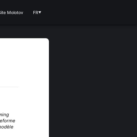
Site Molotov
FR
▼
ming
ateforme
 modèle