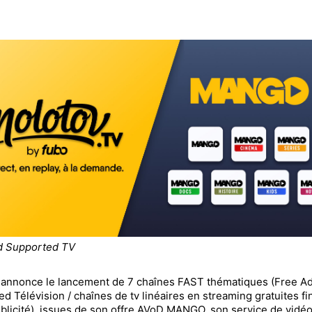
d Supported TV
 annonce le lancement de 7 chaînes FAST thématiques (Free A
d Télévision / chaînes de tv linéaires en streaming gratuites f
ublicité), issues de son offre AVoD MANGO, son service de vidéo