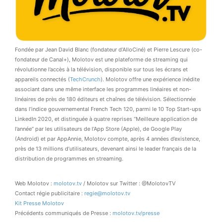
Fondée par Jean David Blanc (fondateur d’AlloCiné) et Pierre Lescure (co-
fondateur de Canal+), Molotov est une plateforme de streaming qui
révolutionne l’accès à la télévision, disponible sur tous les écrans et
appareils connectés (
TechCrunch
). Molotov offre une expérience inédite
associant dans une même interface les programmes linéaires et non-
linéaires de près de 180 éditeurs et chaînes de télévision. Sélectionnée
dans l’indice gouvernemental French Tech 120, parmi le 10 Top Start-ups
LinkedIn 2020, et distinguée à quatre reprises ‘‘Meilleure application de
l’année’’ par les utilisateurs de l’App Store (Apple), de Google Play
(Android) et par AppAnnie, Molotov compte, après 4 années d’existence,
près de 13 millions d’utilisateurs, devenant ainsi le leader français de la
distribution de programmes en streaming.
Web Molotov :
molotov.tv
/ Molotov sur Twitter : @MolotovTV
Contact régie publicitaire :
regie@molotov.tv
Kit Presse Molotov
Précédents communiqués de Presse :
molotov.tv/presse