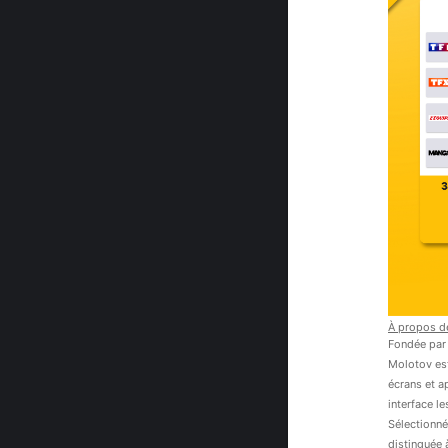
À propos d
Fondée par 
Molotov est
écrans et a
interface l
Sélectionné
distinguée à