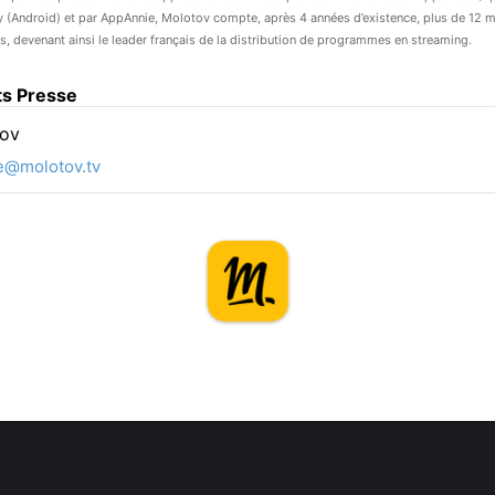
 (Android) et par AppAnnie, Molotov compte, après 4 années d’existence, plus de 12 m
urs, devenant ainsi le leader français de la distribution de programmes en streaming.
ts Presse
ov
e@molotov.tv