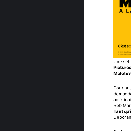
Une sél
Picture
Molotov
Pour la 
demande 
américai
Rob Mars
Tant qu’
Deborah