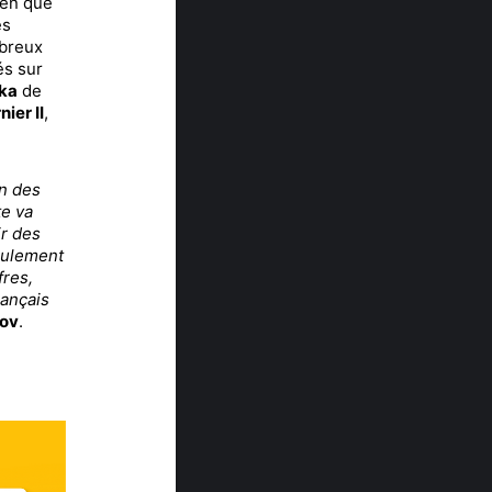
ien que
es
breux
és sur
ka
de
nier II
,
n des
te va
ir des
eulement
fres,
rançais
tov
.