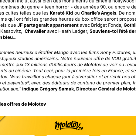
llection inclut aussi bien des monuments du cinéma hollywood
nomènes du genre « teen horror » des années 90, ou encore d
es cultes telles que les
Karaté Kid
ou
Charlie’s Angels
. De nom
ilms qui ont fait les grandes heures du box office seront propos
tels que
JF partagerait appartement
avec Bridget Fonda,
Gothi
 Kassovitz,
Chevalier
avec Heath Ledger,
Souviens-toi l’été der
n bleu
...
mmes heureux d'étoffer Mango avec les films Sony Pictures, u
stigieux studios américains. Notre nouvelle offre de VOD gratui
rmettre aux 13 millions d’utilisateurs de Molotov de voir ou revo
s du cinéma. Tout ceci, pour la première fois en France, et s
tov. Nous travaillons chaque jour à diversifier et enrichir nos of
s et payantes*, avec des éditeurs de contenu de premier plan, f
nationaux.”
indique Grégory Samak, Directeur Général de Molo
des offres de Molotov