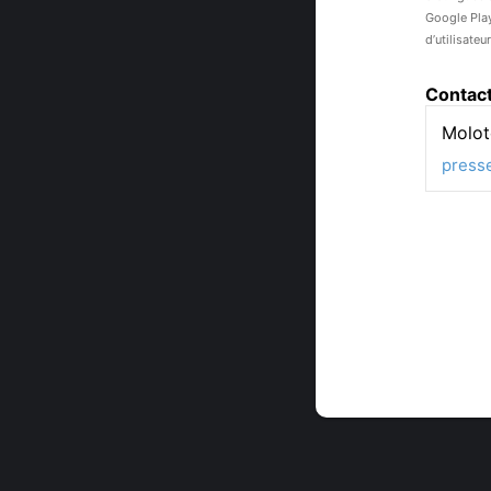
Google Play
d’utilisate
Contac
Molot
press