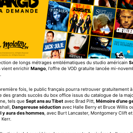
ection de longs métrages emblématiques du studio américain
S
s
vient enrichir
Mango
, l’offre de VOD gratuite lancée mi-novem
.
première fois, le public français pourra retrouver gratuitement à
des grands succès du box office issus du catalogue de la maj
ne, tels que
Sept ans au Tibet
avec Brad Pitt,
Mémoire d’une g
hall,
Dangereuse séduction
avec Halle Berry et Bruce Willis 
il y aura des hommes
, avec Burt Lancaster, Montgomery Clift et
 Kerr.