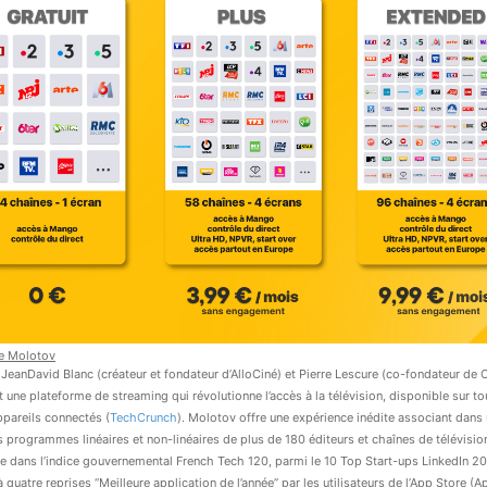
e
Molotov
JeanDavid Blanc (créateur et fondateur d’AlloCiné) et Pierre Lescure (co-fondateur de 
 une plateforme de streaming qui révolutionne l’accès à la télévision, disponible sur to
ppareils connectés (
TechCrunch
). Molotov offre une expérience inédite associant dan
es programmes linéaires et non-linéaires de plus de 180 éditeurs et chaînes de télévisio
e dans l’indice gouvernemental French Tech 120, parmi le 10 Top Start-ups LinkedIn 20
 quatre reprises ‘‘Meilleure application de l’année’’ par les utilisateurs de l’App Store (A