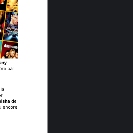
ony
bre par
 la
or
eisha
de
ou encore