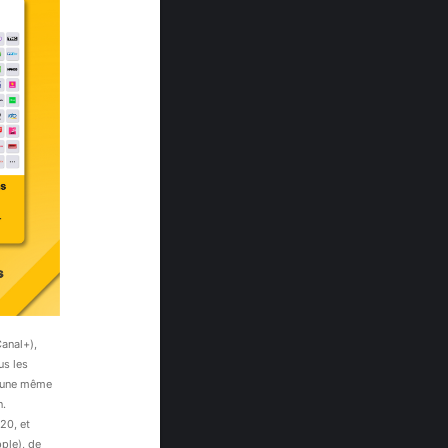
Canal+),
us les
s une même
n.
20, et
pple), de