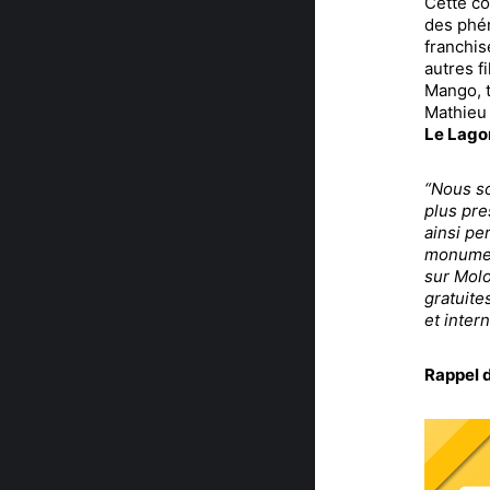
Cette co
des phé
franchis
autres f
Mango, 
Mathieu
Le Lago
“Nous so
plus pre
ainsi pe
monument
sur Molo
gratuite
et inter
Rappel 