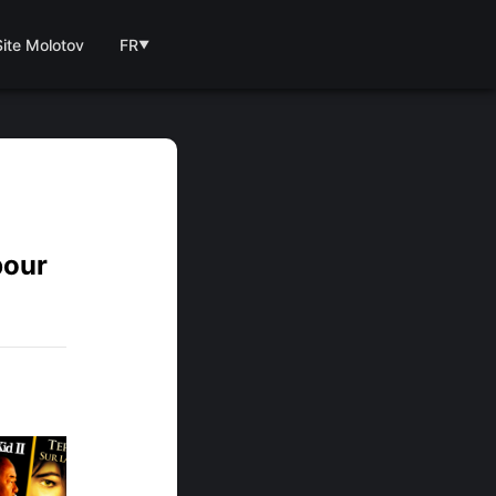
Site Molotov
FR
▼
pour