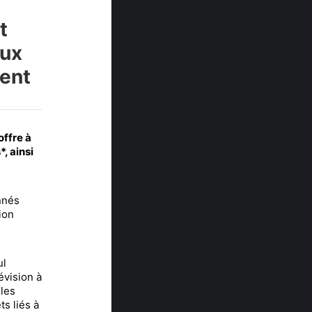
t
eux
ment
offre à
, ainsi
nnés
ion
ul
évision à
 les
ts liés à