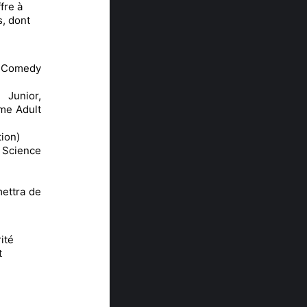
fre à
s, dont
 Comedy
 Junior,
me Adult
ion)
 Science
ettra de
ité
t