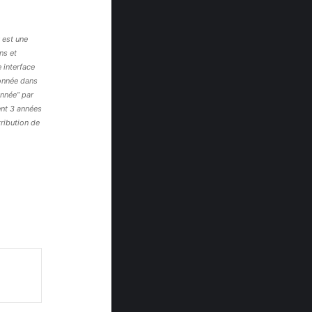
 est une
ns et
 interface
tionnée dans
nnée’’ par
ent 3 années
tribution de