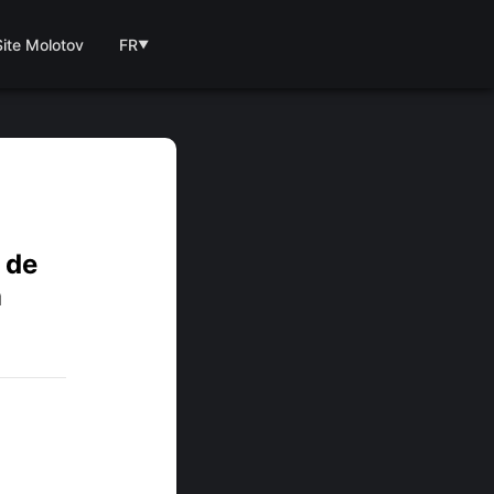
Site Molotov
FR
▼
 de
a