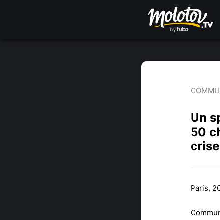
COMMUN
Un s
50 ch
crise
Paris, 2
Communi