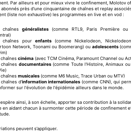
ent. Par ailleurs et pour mieux vivre le confinement, Molotov of
 abonnés près d'une cinquantaine de chaînes et replay associé
t (liste non exhaustive) les programmes en live et en vod :
 chaînes
généralistes
(comme RTL9, Paris Première ou
ntral)
 chaînes pour
enfants
(comme Nickelodeon, Nickelodeon
rtoon Network, Toonami ou Boomerang) ou
adolescents
(com
im)
 chaînes
cinéma
(avec TCM Cinéma, Paramount Channel ou Act
 chaînes
documentaires
(comme Toute l'Histoire, Animaux ou
Vie)
 chaînes
musicales
(comme M6 Music, Trace Urban ou MTV)
 chaînes d'
information internationales
(comme CNN), qui perm
informer sur l'évolution de l'épidémie ailleurs dans le monde.
espère ainsi, à son échelle, apporter sa contribution à la solidar
e en aidant chacun à surmonter cette période de confinement e
itude.
riations peuvent s’appliquer.