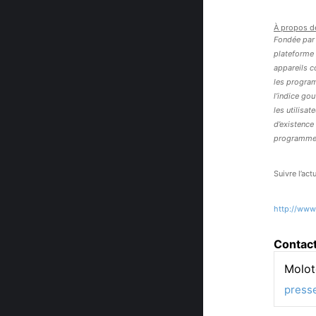
À propos d
Fondée par 
plateforme 
appareils c
les programm
l’indice gou
les utilisa
d’existence 
programmes
Suivre l’act
http://www
Contac
Molot
press