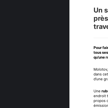
Un s
près
trav
Pour fai
tous ses
qu’une r
Molotov,
dans cet
d’une g
Une
rub
endroit 
propos d
émission