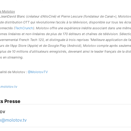
e
Molotov
JeanDavid Blanc (créateur d’AlloCiné) et Pierre Lescure (fondateur de Canal+), Molotov
de distribution OTT qui révolutionne l’accès à la télévision, disponible sur tous les écra
onnectés (
TechCrunch
). Molotov offre une expérience inédite associant dans une même
es linéaires et non-linéaires de plus de 170 éditeurs et chaînes de télévision. Sélec
vernemental French Tech 120, et distinguée à trois reprises ‘‘Meilleure application de l’a
teurs de l’App Store (Apple) et de Google Play (Android), Molotov compte après seulem
plus de 10 millions d’utilisateurs enregistrés, devenant ainsi le leader français de la dis
 en streaming.
ualité de Molotov :
@MolotovTV
.molotov.tv
ts Presse
ov
e@molotov.tv