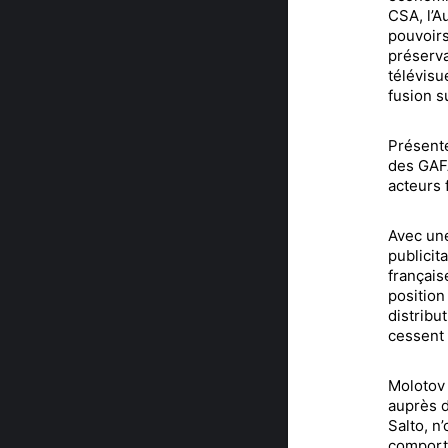
CSA, l’A
pouvoirs
préserva
télévisu
fusion su
Présenté
des GAFA
acteurs 
Avec un
publicit
français
position
distribu
cessent 
Molotov 
auprès d
Salto, n
comport