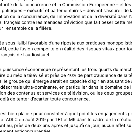
utorité de la concurrence et la Commission Européenne – et les
 politiques – exécutif et parlementaires – doivent s’assurer de l
tion de la concurrence, de l’innovation et de la diversité dans l’
el français contre les menaces d’éviction que fait peser cette m
r l’ensemble de la filière.
e sous l’alibi favorable d’une riposte aux pratiques monopolist
N, cette fusion comporte en réalité des risques vitaux pour to
français de l'audiovisuel.
e puissance économique représentant les trois quarts du marc
aire du média télévisé et près de 40% de part d’audience de la t
e, le groupe qui émerge serait en capacité d’agir en abusant de 
 désormais ultra-dominante, en particulier dans le domaine de l
tion des contenus et services de télévision, où les deux groupe
déjà de tenter d’écarter toute concurrence.
est bien placée pour constater à quel point les engagements pr
e l’ADLC en août 2019 par TF1 et M6 dans le cadre de la créati
’ont eu, près de deux ans après et jusqu’à ce jour, aucun effet su
ement anticoncurrentiel.