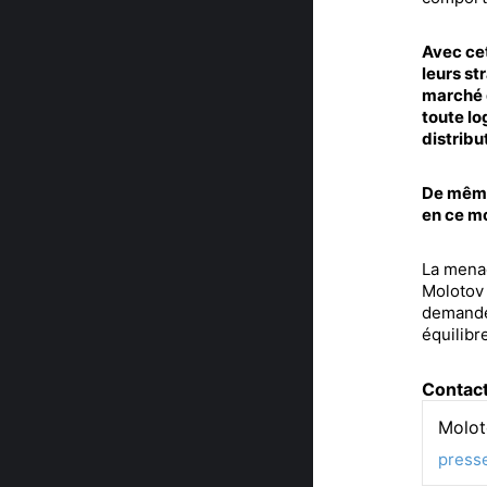
Avec ce
leurs st
marché d
toute lo
distribu
De même,
en ce mo
La menac
Molotov 
demander
équilibr
Contac
Molot
press