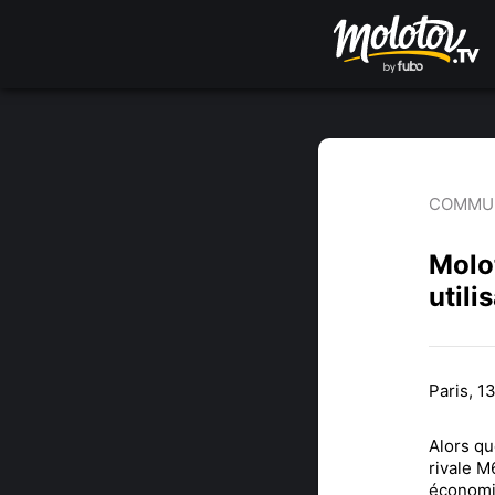
COMMUN
Molot
utili
Paris, 
Alors qu
rivale M
économiq