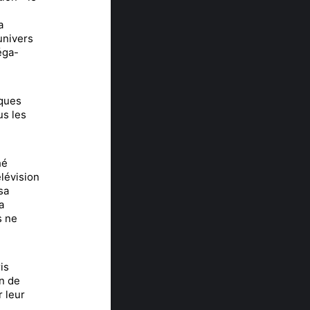
a
univers
éga-
iques
us les
hé
élévision
sa
a
s ne
is
on de
r leur