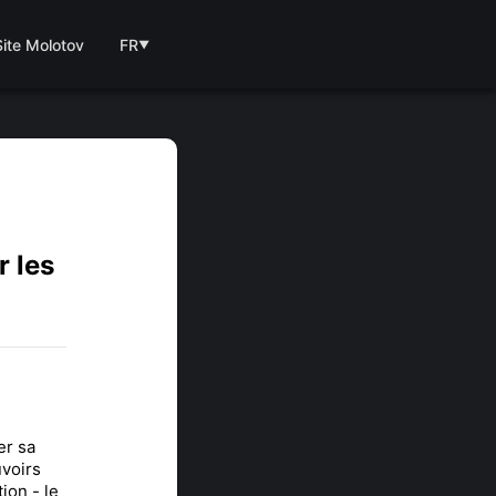
Site Molotov
FR
▼
r les
er sa
uvoirs
ion - le