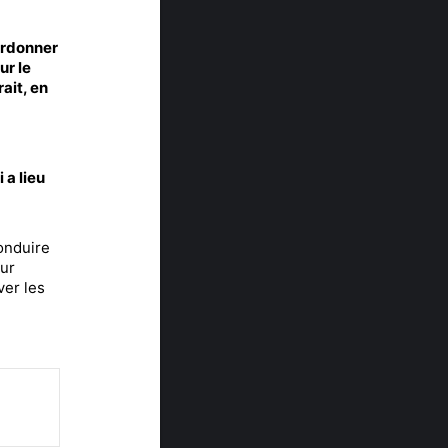
ordonner
ur le
ait, en
 a lieu
conduire
our
ver les